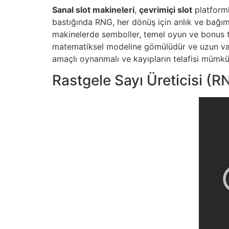
Sanal slot makineleri
,
çevrimiçi slot
platforml
bastığında RNG, her dönüş için anlık ve bağıms
makinelerde semboller, temel oyun ve bonus tu
matematiksel modeline gömülüdür ve uzun vade
amaçlı oynanmalı ve kayıpların telafisi mümkün
Rastgele Sayı Üreticisi (RN