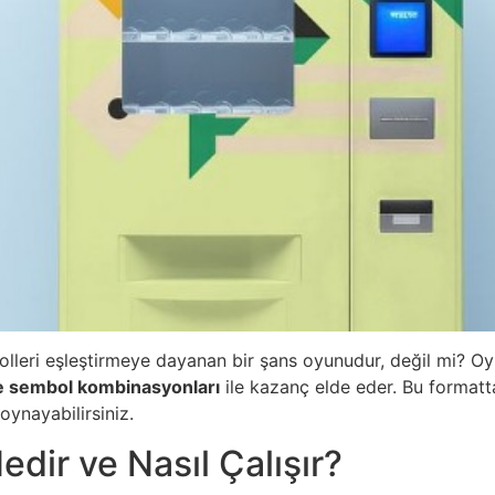
lleri eşleştirmeye dayanan bir şans oyunudur, değil mi? Oyu
e sembol kombinasyonları
ile kazanç elde eder. Bu formatt
oynayabilirsiniz.
edir ve Nasıl Çalışır?