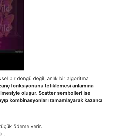
sel bir döngü değil, anlık bir algoritma
azanç fonksiyonunu tetiklemesi anlamına
ilmesiyle oluşur. Scatter sembolleri ise
 kayıp kombinasyonları tamamlayarak kazancı
küçük ödeme verir.
ır.