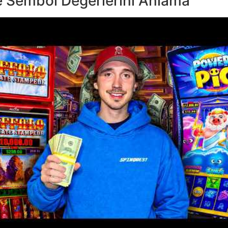
Sembol Değerlerini Anlama