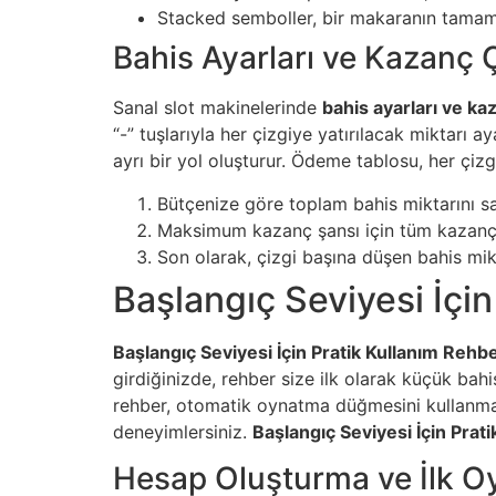
Stacked semboller, bir makaranın tamamı
Bahis Ayarları ve Kazanç Çi
Sanal slot makinelerinde
bahis ayarları ve kaz
“-” tuşlarıyla her çizgiye yatırılacak miktarı a
ayrı bir yol oluşturur. Ödeme tablosu, her çizg
Bütçenize göre toplam bahis miktarını sa
Maksimum kazanç şansı için tüm kazanç çiz
Son olarak, çizgi başına düşen bahis mi
Başlangıç Seviyesi İçin
Başlangıç Seviyesi İçin Pratik Kullanım Rehbe
girdiğinizde, rehber size ilk olarak küçük bahi
rehber, otomatik oynatma düğmesini kullanmada
deneyimlersiniz.
Başlangıç Seviyesi İçin Prat
Hesap Oluşturma ve İlk Oy