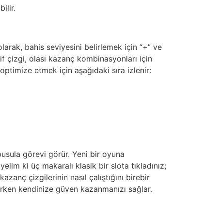
ilir.
larak, bahis seviyesini belirlemek için “+” ve
tif çizgi, olası kazanç kombinasyonları için
optimize etmek için aşağıdaki sıra izlenir:
 pusula görevi görür. Yeni bir oyuna
elim ki üç makaralı klasik bir slota tıkladınız;
nç çizgilerinin nasıl çalıştığını birebir
ken kendinize güven kazanmanızı sağlar.