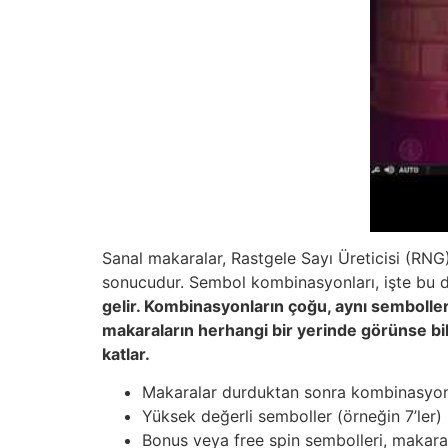
Sanal makaralar, Rastgele Sayı Üreticisi (RNG)
sonucudur. Sembol kombinasyonları, işte bu d
gelir. Kombinasyonların çoğu, aynı sembolleri
makaraların herhangi bir yerinde görünse bi
katlar.
Makaralar durduktan sonra kombinasyonlar
Yüksek değerli semboller (örneğin 7’ler
Bonus veya free spin sembolleri, makaral