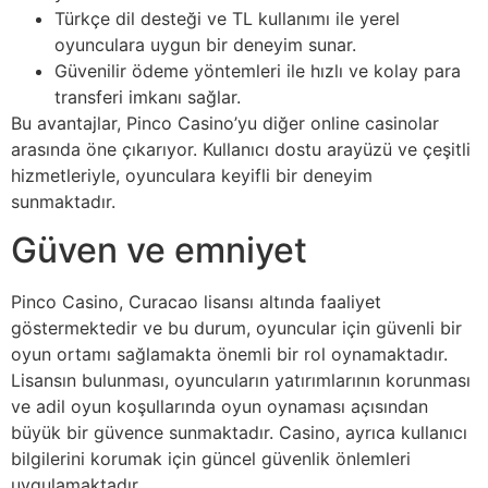
Türkçe dil desteği ve TL kullanımı ile yerel
oyunculara uygun bir deneyim sunar.
Güvenilir ödeme yöntemleri ile hızlı ve kolay para
transferi imkanı sağlar.
Bu avantajlar, Pinco Casino’yu diğer online casinolar
arasında öne çıkarıyor. Kullanıcı dostu arayüzü ve çeşitli
hizmetleriyle, oyunculara keyifli bir deneyim
sunmaktadır.
Güven ve emniyet
Pinco Casino, Curacao lisansı altında faaliyet
göstermektedir ve bu durum, oyuncular için güvenli bir
oyun ortamı sağlamakta önemli bir rol oynamaktadır.
Lisansın bulunması, oyuncuların yatırımlarının korunması
ve adil oyun koşullarında oyun oynaması açısından
büyük bir güvence sunmaktadır. Casino, ayrıca kullanıcı
bilgilerini korumak için güncel güvenlik önlemleri
uygulamaktadır.