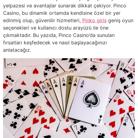
yelpazesi ve avantajlar sunarak dikkat çekiyor. Pinco
Casino, bu dinamik ortamda kendisine özel bir yer
edinmiş olup, güvenilir hizmetleri,
Pinko giriş
geniş oyun
seçenekleri ve kullanıcı dostu arayüzü ile öne
çıkmaktadır. Bu yazıda, Pinco Casino’da sunulan
fırsatları keşfedecek ve nasıl başlayacağınızı
anlatacağız.