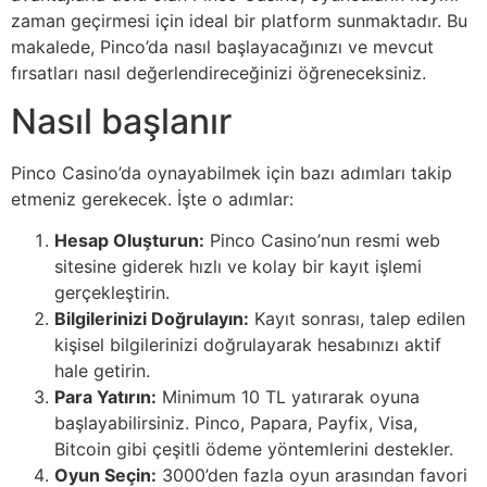
zaman geçirmesi için ideal bir platform sunmaktadır. Bu
makalede, Pinco’da nasıl başlayacağınızı ve mevcut
fırsatları nasıl değerlendireceğinizi öğreneceksiniz.
Nasıl başlanır
Pinco Casino’da oynayabilmek için bazı adımları takip
etmeniz gerekecek. İşte o adımlar:
Hesap Oluşturun:
Pinco Casino’nun resmi web
sitesine giderek hızlı ve kolay bir kayıt işlemi
gerçekleştirin.
Bilgilerinizi Doğrulayın:
Kayıt sonrası, talep edilen
kişisel bilgilerinizi doğrulayarak hesabınızı aktif
hale getirin.
Para Yatırın:
Minimum 10 TL yatırarak oyuna
başlayabilirsiniz. Pinco, Papara, Payfix, Visa,
Bitcoin gibi çeşitli ödeme yöntemlerini destekler.
Oyun Seçin:
3000’den fazla oyun arasından favori