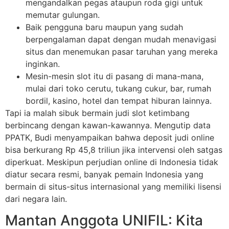
mengandalkan pegas ataupun roda gigi untuk
memutar gulungan.
Baik pengguna baru maupun yang sudah
berpengalaman dapat dengan mudah menavigasi
situs dan menemukan pasar taruhan yang mereka
inginkan.
Mesin-mesin slot itu di pasang di mana-mana,
mulai dari toko cerutu, tukang cukur, bar, rumah
bordil, kasino, hotel dan tempat hiburan lainnya.
Tapi ia malah sibuk bermain judi slot ketimbang
berbincang dengan kawan-kawannya. Mengutip data
PPATK, Budi menyampaikan bahwa deposit judi online
bisa berkurang Rp 45,8 triliun jika intervensi oleh satgas
diperkuat. Meskipun perjudian online di Indonesia tidak
diatur secara resmi, banyak pemain Indonesia yang
bermain di situs-situs internasional yang memiliki lisensi
dari negara lain.
Mantan Anggota UNIFIL: Kita