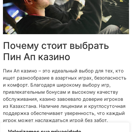
Почему стоит выбрать
Пин Ап казино
Пин Ап казино – это идеальный выбор для тех, кто
ищет разнообразие в азартных играх, безопасность
и комфорт. Благодаря широкому выбору игр,
привлекательным бонусам и высокому качеству
обслуживания, казино завоевало доверие игроков
из Казахстана. Наличие лицензии и круглосуточная
поддержка обеспечивает уверенность, что каждый
игрок может наслаждаться игрой без забот.
Если вы хотите попробовать свои силы в азартных
Valorizamos sua privacidade