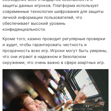
защиты данных игроков. Платформа использует
современные технологии шифрования для защиты
личной информации пользователей, что
обеспечивает высокий уровень
конфиденциальности.
Кроме того, казино проводит регулярные проверки
и аудит, чтобы гарантировать честность и
прозрачность всех игр. Игроки могут быть уверены,
что они играют в надежном и безопасном
окружении, что очень важно в сфере азартных игр.