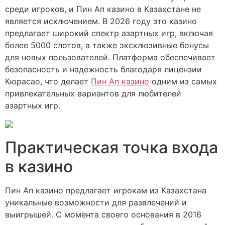
среди игроков, и Пин Ап казино в Казахстане не
является исключением. В 2026 году это казино
предлагает широкий спектр азартных игр, включая
более 5000 слотов, а также эксклюзивные бонусы
для новых пользователей. Платформа обеспечивает
безопасность и надежность благодаря лицензии
Кюрасао, что делает
Пин Ап казино
одним из самых
привлекательных вариантов для любителей
азартных игр.
Практическая точка входа
в казино
Пин Ап казино предлагает игрокам из Казахстана
уникальные возможности для развлечений и
выигрышей. С момента своего основания в 2016