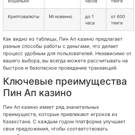
кошельки
часов
тенге
Криптовалюты
Мгновенно
до 1
от 600
часа
тенге
Как видно из таблицы, Пин Ап казино предлагает
разные способы работы с деньгами, что делает
процесс удобным для пользователей. Независимо от
вашего выбора, вы всегда можете рассчитывать на
быстрое и безопасное проведение транзакций.
Ключевые преимущества
Пин Ап казино
Пин Ап казино имеет ряд значительных
преимуществ, которые привлекают игроков из
Казахстана. С каждым годом платформа улучшает
свои предложения, чтобы соответствовать